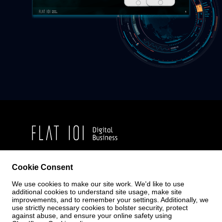
En Flat 101 queremos ayudar a comprender este momento que
Cookie Consent
estamos viviendo de la mejor forma posible, dado que ello
nos permitirá a todos diseñar un futuro mejor. Esperamos que
con esta aportación podamos ayudarte en algo en este
We use cookies to make our site work. We'd like to use
periodo de tiempo. Si crees que este estudio le puede interesar
additional cookies to understand site usage, make site
a alguien más, por favor, siéntete libre de compartirlo con
improvements, and to remember your settings. Additionally, we
quien desees.
use strictly necessary cookies to bolster security, protect
Gestionar cookies
against abuse, and ensure your online safety using